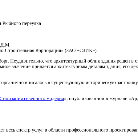
и Рыбного переулка
 Д.М.
о-Строительная Корпорация» (ЗАО «СЗИК»)
орг. Неудивительно, что архитектурный облик здания решен в с
ное значение придается архитектурным деталям здания, его дек
е органично вписалось в существующую историческую застройку
тилизация северного модерна
», опубликованной в журнале «Арди
ает весь спектр услуг в области профессионального проектирова